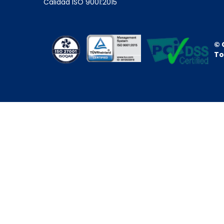
Calidad ISO 9001:2015
© 
To