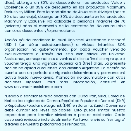
días), obtenga un 30% de descuento en los productos Value y
Excellence, o un 35% de descuento en los productos Maximum,
Exclusive y Million. Para la modalidad de Anuales Multiviajes (hasta
30 días por viaje), obtenga un 30% de descuento en los productos
Maximum y Exclusive. No aplicable a personas mayores de 70
(setenta) años al momento de la contratación. No acumulable
con otros descuentos y/o promociones.
Acción válida mediante la cual Universal Assistance destinará
USD 1 (un dólar estadounidense) a Aldeas Infantiles SOS,
organización no gubernamental, por cada voucher vendido
exclusivamente a través del sitio web oficial de Universal
Assistance, correspondiente a ventas al cliente final, siempre que el
voucher tenga una vigencia superior a 3 (tres) días. La presente
acción no aplica a vouchers con destino Argentina. La acción no
cuenta con un período de vigencia determinado y permanecerá
activa hasta nuevo aviso. Promoción no acumulable con otras
acciones vigentes. Para más información, consultá en
www.universal-assistance.com.
*Debido a sanciones relacionadas con Cuba, Irán, Siria, Corea del
Norte o las regiones de Crimea, República Popular de Donetsk (DNR)
o República Popular de Lugansk (LNR) en Ucrania, Zurich Covermore
debe cumplir las leyes aplicables. Esto puede limitar nuestra
capacidad para tramitar siniestros o prestar asistencia. Cada
caso será revisado individualmente. Por favor, envíe su “reintegro”
a través de nuestra plataforma de reintegros.