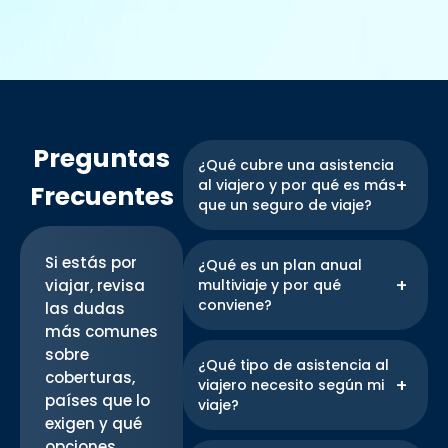
Preguntas
¿Qué cubre una asistencia
al viajero y por qué es más
Frecuentes
que un seguro de viaje?
Una asistencia al viajero
ofrece atención médica
Si estás por
¿Qué es un plan anual
inmediata, sin necesidad de
viajar, revisa
multiviaje y por qué
pagar ni hacer reembolsos.
conviene?
las dudas
Incluye emergencias,
más comunes
hospitalizaciones,
Es una solución ideal para
sobre
medicamentos, traslado
quienes viajan varias veces al
¿Qué tipo de asistencia al
coberturas,
sanitario y más. También
año. Con una sola
viajero necesito según mi
países que lo
brinda cobertura por pérdida
contratación, accedes a
viaje?
de equipaje y demora de
cobertura para todos tus
exigen y qué
vuelos. A diferencia de un
viajes durante 12 meses.
Ofrecemos planes adaptados
opciones