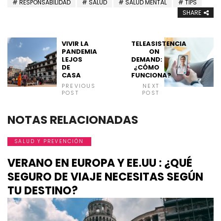
RESPONSABILIDAD
SALUD
SALUD MENTAL
TIPS
SHARE
VIVIR LA
TELEASISTENCIA
PANDEMIA
ON
LEJOS
DEMAND:
DE
¿CÓMO
CASA
FUNCIONA?
PREVIOUS
NEXT
POST
POST
NOTAS RELACIONADAS
SALUD Y PREVENCIÓN
VERANO EN EUROPA Y EE.UU : ¿QUÉ
SEGURO DE VIAJE NECESITAS SEGÚN
TU DESTINO?