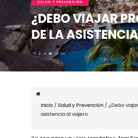
SALUD Y PREVENCIÓN
¿DEBO VIAJAR P
DE LA ASISTENCIA
2
10.3K
Inicio
/
Salud y Prevención
/
¿Debo viaja
asistencia al viajero