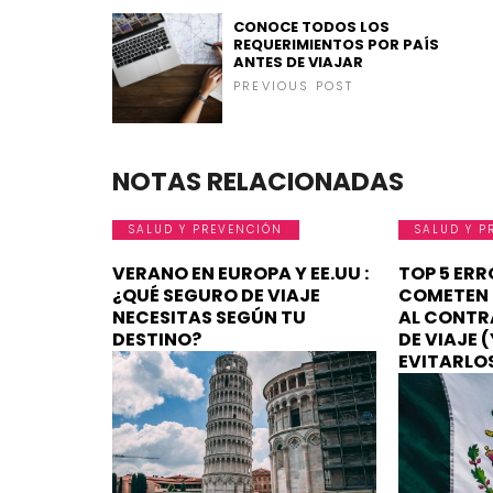
CONOCE TODOS LOS
REQUERIMIENTOS POR PAÍS
ANTES DE VIAJAR
PREVIOUS POST
NOTAS RELACIONADAS
SALUD Y PREVENCIÓN
SALUD Y P
VERANO EN EUROPA Y EE.UU :
TOP 5 ERR
¿QUÉ SEGURO DE VIAJE
COMETEN 
NECESITAS SEGÚN TU
AL CONTR
DESTINO?
DE VIAJE 
EVITARLO