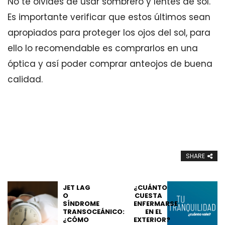
No te olvides de usar sombrero y lentes de sol.
Es importante verificar que estos últimos sean
apropiados para proteger los ojos del sol, para
ello lo recomendable es comprarlos en una
óptica y así poder comprar anteojos de buena
calidad.
SHARE
JET LAG
¿CUÁNTO
O
CUESTA
SÍNDROME
ENFERMARSE
TRANSOCEÁNICO:
EN EL
¿CÓMO
EXTERIOR?