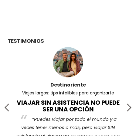
TESTIMONIOS
Destinoriente
Viajes largos: tips infalibles para organizarte
VIAJAR SIN ASISTENCIA NO PUEDE
SER UNA OPCIÓN
“Puedes viajar por todo el mundo y a
s
veces tener menos o más, pero viajar SIN
nos
ha
asistencia al viajero no puede ser nunca una