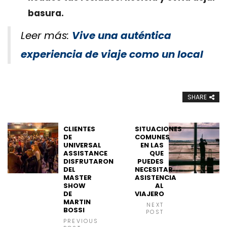
basura.
Leer más:
Vive una auténtica
experiencia de viaje como un local
SHARE
CLIENTES
SITUACIONES
DE
COMUNES
UNIVERSAL
EN LAS
ASSISTANCE
QUE
DISFRUTARON
PUEDES
DEL
NECESITAR
MASTER
ASISTENCIA
SHOW
AL
DE
VIAJERO
MARTIN
NEXT
BOSSI
POST
PREVIOUS