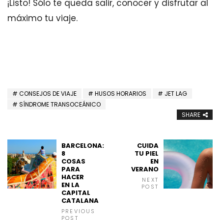
¡Listo! Sólo te queda salir, conocer y disfrutar al
máximo tu viaje.
CONSEJOS DE VIAJE
HUSOS HORARIOS
JET LAG
SÍNDROME TRANSOCEÁNICO
SHARE
BARCELONA:
CUIDA
8
TU PIEL
COSAS
EN
PARA
VERANO
HACER
NEXT
EN LA
POST
CAPITAL
CATALANA
PREVIOUS
POST