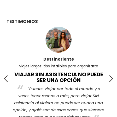
TESTIMONIOS
Destinoriente
Viajes largos: tips infalibles para organizarte
VIAJAR SIN ASISTENCIA NO PUEDE
SER UNA OPCIÓN
“Puedes viajar por todo el mundo y a
s
veces tener menos o más, pero viajar SIN
nos
ha
asistencia al viajero no puede ser nunca una
opción, y ojalá sea de esas cosas que siempre
tengas, pero que nunca debas usar”