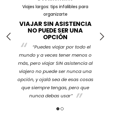
ar
Viajes largos: tips infalibles para
¿Cuáles son l
organizarte
VIAJAR SIN ASISTENCIA
¡TRA
NO PUEDE SER UNA
r
La ver
OPCIÓN
e
cubierto p
“Puedes viajar por todo el
ce
imprevisto 
mundo y a veces tener menos o
sentir tra
más, pero viajar SIN asistencia al
ino
nosotros nos
viajero no puede ser nunca una
y
también a 
opción, y ojalá sea de esas cosas
quienes se
que siempre tengas, pero que
nunca debas usar”