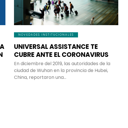
¿Cuáles son las razones para viaj
protegido?
¡TRANQUILIDAD!
La verdad es que sí, esta
NOVEDADES INSTITUCIONALES
cubierto por cualquier tipo d
RA
UNIVERSAL ASSISTANCE TE
imprevisto es algo que nos ha
N
CUBRE ANTE EL CORONAVIRUS
sentir tranquilos. Y no solo a
nosotros nos da tranquilidad, s
En diciembre del 2019, las autoridades de la
ciudad de Wuhan en la provincia de Hubei,
también a nuestras familias 
China, reportaron una…
quienes se quedan en casa.