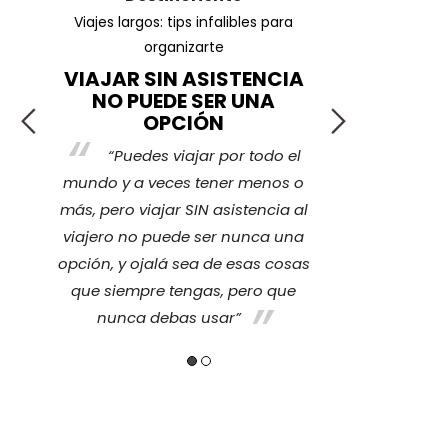
ar
Viajes largos: tips infalibles para
¿Cuáles son l
organizarte
VIAJAR SIN ASISTENCIA
¡TRA
NO PUEDE SER UNA
r
La ver
OPCIÓN
e
cubierto p
“Puedes viajar por todo el
ce
imprevisto 
mundo y a veces tener menos o
sentir tra
más, pero viajar SIN asistencia al
ino
nosotros nos
viajero no puede ser nunca una
y
también a 
opción, y ojalá sea de esas cosas
quienes se
que siempre tengas, pero que
nunca debas usar”