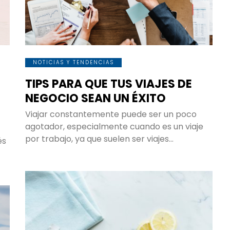
¿Cuáles son las razones para viaj
protegido?
¡TRANQUILIDAD!
La verdad es que sí, esta
NOTICIAS Y TENDENCIAS
cubierto por cualquier tipo d
TIPS PARA QUE TUS VIAJES DE
imprevisto es algo que nos ha
NEGOCIO SEAN UN ÉXITO
sentir tranquilos. Y no solo a
nosotros nos da tranquilidad, s
Viajar constantemente puede ser un poco
agotador, especialmente cuando es un viaje
también a nuestras familias 
por trabajo, ya que suelen ser viajes…
és
quienes se quedan en casa.