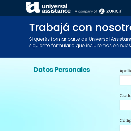
LA EMPRESA . FORMÁ PARTE
Trabajá con nosotr
Si querés formar parte de
Universal Assista
siguiente formulario que incluiremos en nue
Datos Personales
Apell
Ciud
Códig