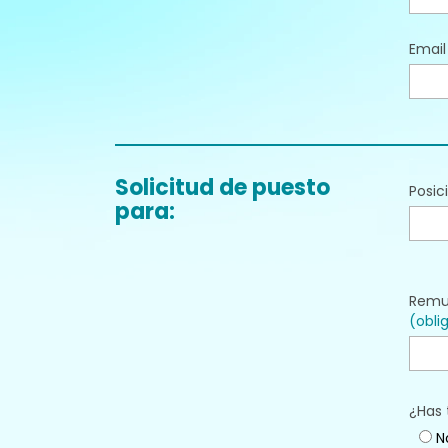
Emai
Solicitud de puesto
Posic
para:
Remu
(obli
¿Has 
N