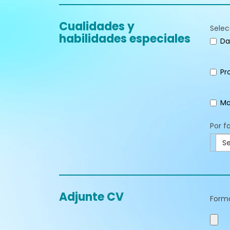
Cualidades y
Selec
habilidades especiales
Da
Pr
Ma
Por f
Se
Adjunte CV
Form