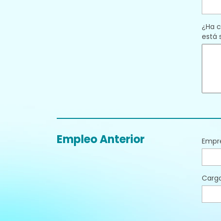
¿Ha c
está 
Empleo Anterior
Empr
Carg