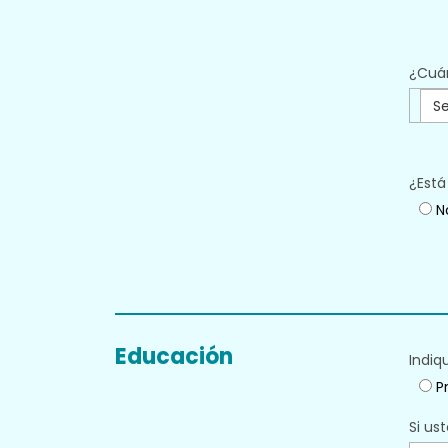
¿Cuán
Se
¿Está
N
Educación
Indiq
Pr
Si ust