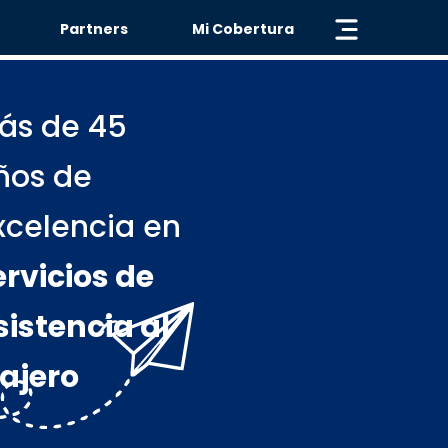
« VOLVER
Partners
Mi Cobertura
ás de 45
ños de
xcelencia en
ervicios de
sistencia al
iajero