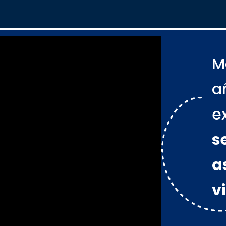
M
a
e
s
a
v