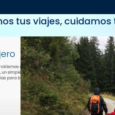
os tus viajes, cuidamos
jero
roblemas de salud, legales,
 un simple llamado activa el
as para brindarte soluciones