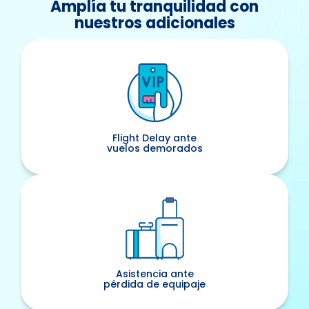
como Nueva Zelanda,
Amplía tu tranquilidad con
Australia o Chile lo exigen para
nuestros adicionales
ciertos tipos de visa de
estudios o working Holiday.
Flight Delay ante
vuelos demorados
Asistencia ante
pérdida de equipaje