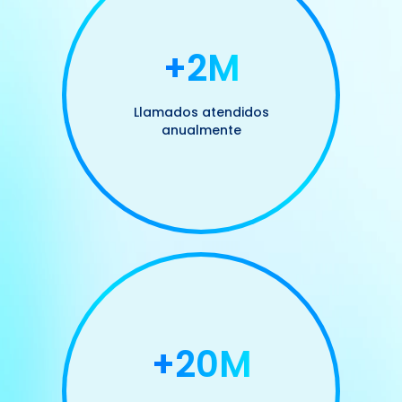
+2M
Llamados atendidos
anualmente
+20M