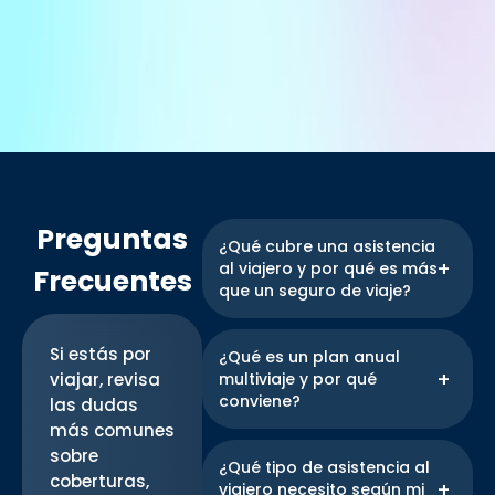
Preguntas
¿Qué cubre una asistencia
al viajero y por qué es más
Frecuentes
que un seguro de viaje?
Una asistencia al viajero
ofrece atención médica
Si estás por
¿Qué es un plan anual
inmediata, sin necesidad de
viajar, revisa
multiviaje y por qué
pagar ni hacer reembolsos.
conviene?
las dudas
Incluye emergencias,
más comunes
hospitalizaciones,
Es una solución ideal para
sobre
medicamentos, traslado
quienes viajan varias veces al
¿Qué tipo de asistencia al
coberturas,
sanitario y más. También
año. Con una sola
viajero necesito según mi