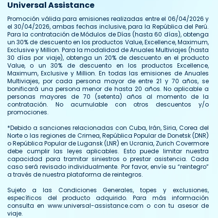
Universal Assistance
Promoción válida para emisiones realizadas entre el 06/04/2026 y
el 30/04/2026, ambas fechas inclusive, para la República del Perú.
Para la contratación de Módulos de Días (hasta 60 días), obtenga
un 30% de descuento en los productos Value, Excellence, Maximum,
Exclusive y Million. Para la modalidad de Anuales Multiviajes (hasta
30 días por viaje), obtenga un 20% de descuento en el producto
Value, o un 30% de descuento en los productos Excellence,
Maximum, Exclusive y Million. En todas las emisiones de Anuales
Multiviajes, por cada persona mayor de entre 21 y 70 años, se
bonificará una persona menor de hasta 20 años. No aplicable a
personas mayores de 70 (setenta) años al momento de la
contratación. No acumulable con otros descuentos y/o
promociones.
*Debido a sanciones relacionadas con Cuba, Irán, Siria, Corea del
Norte o las regiones de Crimea, República Popular de Donetsk (DNR)
o República Popular de Lugansk (LNR) en Ucrania, Zurich Covermore
debe cumplir las leyes aplicables. Esto puede limitar nuestra
capacidad para tramitar siniestros o prestar asistencia. Cada
caso será revisado individualmente. Por favor, envíe su “reintegro”
a través de nuestra plataforma de reintegros.
Sujeto a las Condiciones Generales, topes y exclusiones,
específicos del producto adquirido. Para más información
consulta en www.universal-assistance.com o con tu asesor de
viaje.