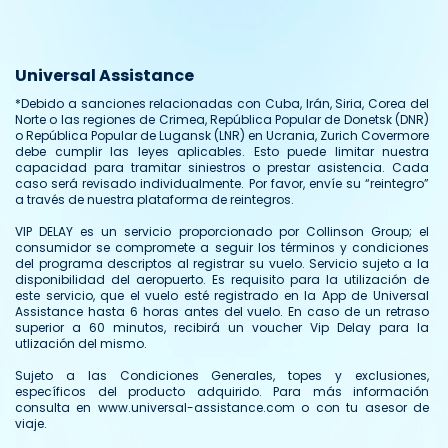
Comidas típicas de Brasil que no pueden
Q
faltar en tu viaje
t
Universal Assistance
*Debido a sanciones relacionadas con Cuba, Irán, Siria, Corea del
Norte o las regiones de Crimea, República Popular de Donetsk (DNR)
o República Popular de Lugansk (LNR) en Ucrania, Zurich Covermore
debe cumplir las leyes aplicables. Esto puede limitar nuestra
capacidad para tramitar siniestros o prestar asistencia. Cada
caso será revisado individualmente. Por favor, envíe su “reintegro”
a través de nuestra plataforma de reintegros.
VIP DELAY es un servicio proporcionado por Collinson Group; el
consumidor se compromete a seguir los términos y condiciones
del programa descriptos al registrar su vuelo. Servicio sujeto a la
disponibilidad del aeropuerto. Es requisito para la utilización de
este servicio, que el vuelo esté registrado en la App de Universal
Assistance hasta 6 horas antes del vuelo. En caso de un retraso
superior a 60 minutos, recibirá un voucher Vip Delay para la
utlización del mismo.
Sujeto a las Condiciones Generales, topes y exclusiones,
específicos del producto adquirido. Para más información
consulta en www.universal-assistance.com o con tu asesor de
viaje.