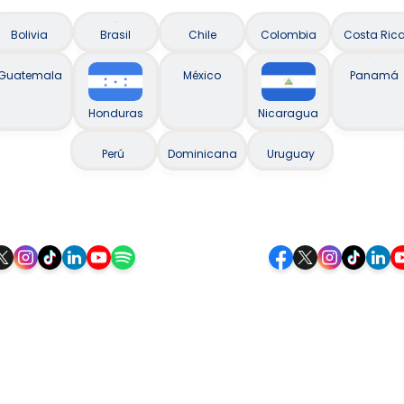
Bolivia
Brasil
Chile
Colombia
Costa Ric
Guatemala
México
Panamá
Honduras
Nicaragua
Perú
Dominicana
Uruguay
Siguenos
Siga-nos