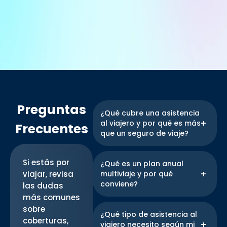
Preguntas
¿Qué cubre una asistencia
al viajero y por qué es más
Frecuentes
que un seguro de viaje?
Una asistencia al viajero
ofrece atención médica
Si estás por
¿Qué es un plan anual
inmediata, sin necesidad de
viajar, revisa
multiviaje y por qué
pagar ni hacer reembolsos.
conviene?
las dudas
Incluye emergencias,
más comunes
hospitalizaciones,
Es una solución ideal para
sobre
medicamentos, traslado
quienes viajan varias veces al
¿Qué tipo de asistencia al
coberturas,
sanitario y más. También
año. Con una sola
viajero necesito según mi