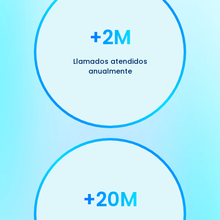
+2M
Llamados atendidos
anualmente
+20M