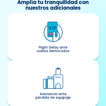
como Nueva Zelanda,
Amplía tu tranquilidad con
Australia o Chile lo exigen para
nuestros adicionales
ciertos tipos de visa de
estudios o working Holiday.
Flight Delay ante
vuelos demorados
Asistencia ante
pérdida de equipaje