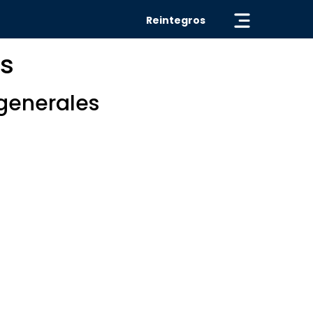
« VOLVER
Reintegros
es
generales