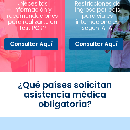
¿Necesitas
Restricciones de
información y
ingreso por país
recomendaciones
para viajes
para realizarte un
internacionales
test PCR?
según IATA.
Consultar Aquí
Consultar Aquí
¿Qué países solicitan
asistencia médica
obligatoria?