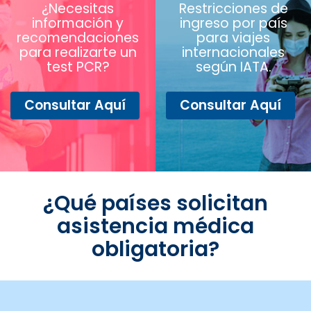
¿Necesitas
Restricciones de
información y
ingreso por país
recomendaciones
para viajes
para realizarte un
internacionales
test PCR?
según IATA.
Consultar Aquí
Consultar Aquí
¿Qué países solicitan
asistencia médica
obligatoria?