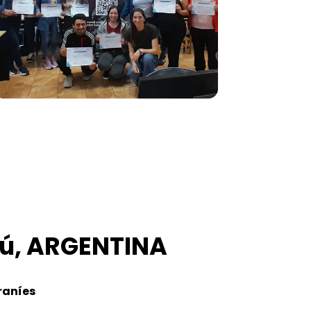
zú, ARGENTINA
aníes