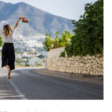
DESTINORIENTE
"Você pode viajar pelo
mundo e, às vezes, ter menos 
mais, mas viajar SEM seguro
viagem nunca pode ser uma
opção, é uma daquelas coisas 
você sempre deve ter, mas esp
nunca precisar usar".