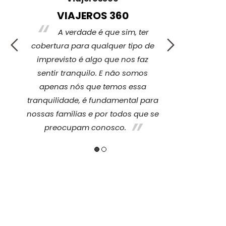
VIAJEROS 360
DES
A verdade é que sim, ter
"Voc
ou
cobertura para qualquer tipo de
mundo e, às
imprevisto é algo que nos faz
mais, mas
sentir tranquilo. E não somos
viagem n
que
apenas nós que temos essa
opção, é uma
era
tranquilidade, é fundamental para
você sempre 
nossas famílias e por todos que se
nunca pr
preocupam conosco.