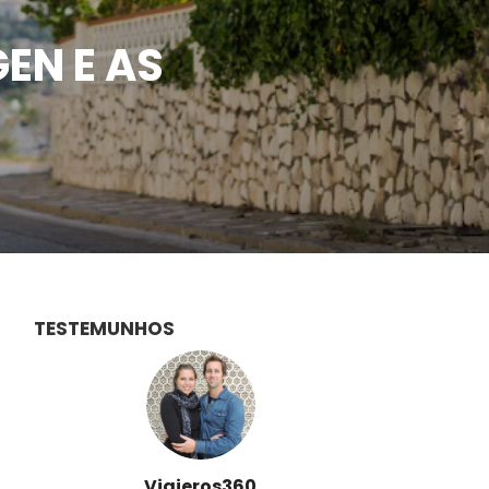
EN E AS
TESTEMUNHOS
Viajeros360
Des