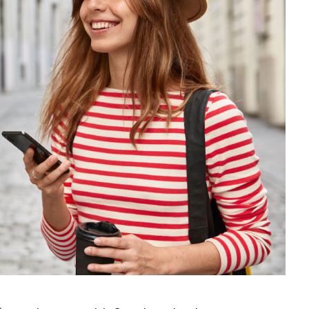
DESTINORIENTE
"Você pode viajar pelo
mundo e, às vezes, ter menos 
mais, mas viajar SEM seguro
viagem nunca pode ser uma
opção, é uma daquelas coisas 
você sempre deve ter, mas esp
nunca precisar usar".