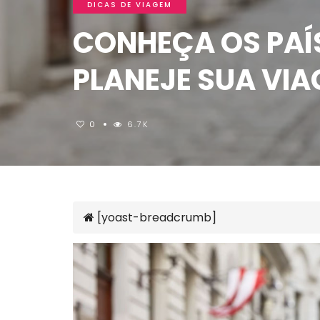
DICAS DE VIAGEM
CONHEÇA OS PAÍS
PLANEJE SUA VIA
0
6.7K
[yoast-breadcrumb]