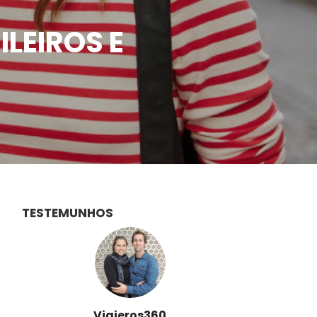
LEIROS E
TESTEMUNHOS
Viajeros360
Des