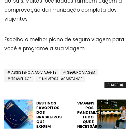
do país. Muitas localidades também exigem a
comprovação da imunização completa dos
viajantes.
Escolha o melhor plano de seguro viagem para
você e programe a sua viagem.
ASSISTENCIA AO VIAJANTE
SEGURO VIAGEM
TRAVEL ACE
UNIVERSAL ASSISTANCE
SHARE
DESTINOS
VIAGENS
FAVORITOS
PÓS
DOS
PANDEMIA:
BRASILEIROS
TUDO
QUE
QUE É
EXIGEM
NECESSÁRIO