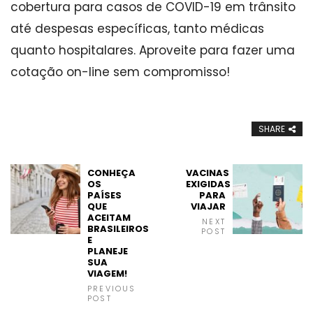
cobertura para casos de COVID-19 em trânsito
até despesas específicas, tanto médicas
quanto hospitalares. Aproveite para fazer uma
cotação on-line sem compromisso!
SHARE
CONHEÇA
VACINAS
OS
EXIGIDAS
PAÍSES
PARA
QUE
VIAJAR
ACEITAM
NEXT
BRASILEIROS
POST
E
PLANEJE
SUA
VIAGEM!
PREVIOUS
POST