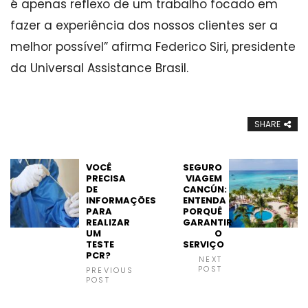
é apenas reflexo de um trabalho focado em
fazer a experiência dos nossos clientes ser a
melhor possível” afirma Federico Siri, presidente
da Universal Assistance Brasil.
SHARE
VOCÊ
SEGURO
PRECISA
VIAGEM
DE
CANCÚN:
INFORMAÇÕES
ENTENDA
PARA
PORQUÊ
REALIZAR
GARANTIR
UM
O
TESTE
SERVIÇO
PCR?
NEXT
POST
PREVIOUS
POST