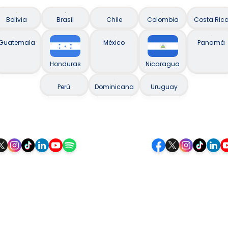
Bolivia
Brasil
Chile
Colombia
Costa Ric
Guatemala
México
Panamá
Honduras
Nicaragua
Perú
Dominicana
Uruguay
Siguenos
Siga-nos