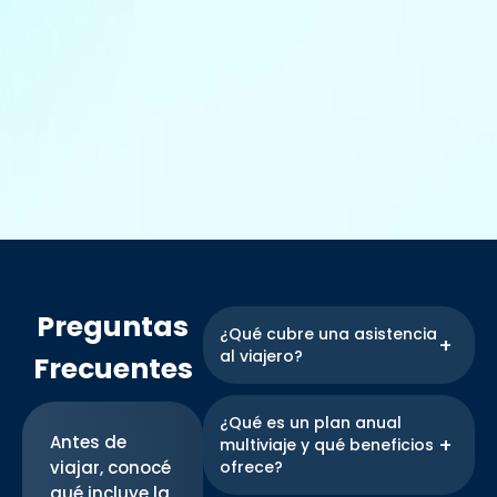
Preguntas
¿Qué cubre una asistencia
al viajero?
Frecuentes
Incluye atención médica ante
emergencias, medicamentos,
¿Qué es un plan anual
internaciones, asistencia
Antes de
multiviaje y qué beneficios
odontológica, traslado
viajar, conocé
ofrece?
sanitario, repatriación y más.
qué incluye la