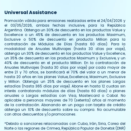
Universal Assistance
Promoción válida para emisiones realizadas entre el 24/04/2026 y
el 03/05/2026, ambas fechas inclusive, para la República
Argentina. Obtenga un 30% de descuento en los productos Value y
Excellence o un 45% de descuento en los productos Maximum,
Exclusive o 50% de descuento en producto Million para la
contratación de Módulos de Días (hasta 60 días). Para la
modalidad de Anuales Multiviajes (hasta 30 días por viaje),
obtenga un 30% de descuento en los productos Value y Excellence,
un 35% de descuento en los productos Maximum y Exclusive, y un
40% de descuento en el producto Million. En la contratación de
Anuales Multiviajes (hasta 30 días por viaje) por cada mayor de
entre 21 y 70 años, se bonificará el 70% del valor a un menor de
hasta 20 años en los planes Value, Excellence, Maximum, Exclusive
y Million. Obtenga un 25% de descuento en los planes Largas
estadías (hasta 365 días por viaje). Abone en hasta 12 cuotas sin
interés contratando módulos de días (hasta 60 días) o planes
anuales o Largas estadías con Visa, Mastercard o Cabal. No
aplicable a personas mayores de 70 (setenta) años al momento
de la contratación. Abonando en un pago con tarjeta de crédito
obtenga un 10% de descuento sobre su compra. No acumulable
con otros descuentos y/o promociones.
*Debido a sanciones relacionadas con Cuba, Irán, Siria, Corea del
Norte o las regiones de Crimea, República Popular de Donetsk (DNR)